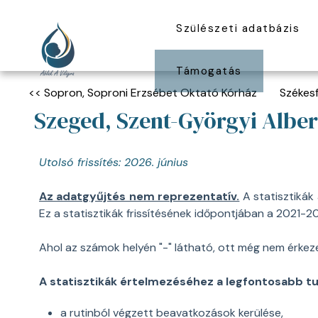
Szülészeti adatbázis
Támogatás
<< Sopron, Soproni Erzsébet Oktató Kórház
Székesf
Szeged, Szent-Györgyi Alber
Utolsó frissítés: 2026. június
Az adatgyűjtés nem reprezentatív.
A statisztikák
Ez a statisztikák frissítésének időpontjában a 2021-20
Ahol az számok helyén "-" látható, ott még nem érkeze
A statisztikák értelmezéséhez a legfontosabb tu
a rutinból végzett beavatkozások kerülése,