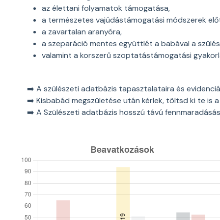
az élettani folyamatok támogatása,
a természetes vajúdástámogatási módszerek előt
a zavartalan aranyóra,
a szeparáció mentes együttlét a babával a szülést
valamint a korszerű szoptatástámogatási gyakorl
➡️ A szülészeti adatbázis tapasztalataira és evidenci
➡️ Kisbabád megszületése után kérlek, töltsd ki te is 
➡️ A Szülészeti adatbázis hosszú távú fennmaradásá