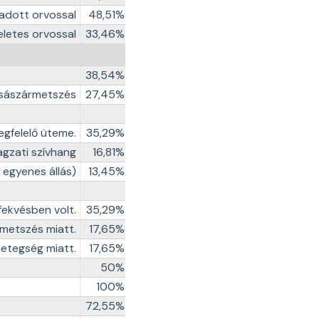
adott orvossal
48,51%
letes orvossal
33,46%
38,54%
sászármetszés
27,45%
gfelelő üteme.
35,29%
gzati szívhang
16,81%
 egyenes állás)
13,45%
fekvésben volt.
35,29%
rmetszés miatt.
17,65%
etegség miatt.
17,65%
50%
100%
72,55%