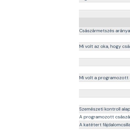
Császármetszés arány
Mi volt az oka, hogy cs
Mi volt a programozott 
Szemészeti kontroll al
A programozott császár
A katétert fájdalomcsill