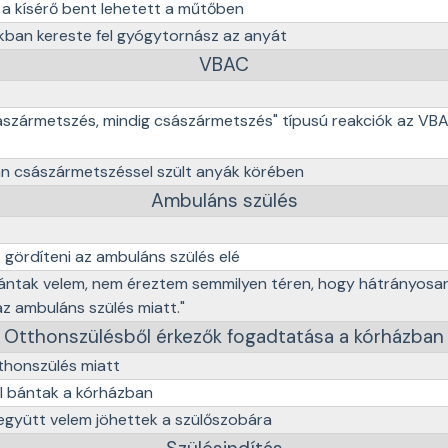
 a kísérő bent lehetett a műtőben
ban kereste fel gyógytornász az anyát
VBAC
ászármetszés, mindig császármetszés" típusú reakciók az VB
an császármetszéssel szült anyák körében
Ambuláns szülés
gördíteni az ambuláns szülés elé
 bántak velem, nem éreztem semmilyen téren, hogy hátrányosa
 ambuláns szülés miatt."
Otthonszülésből érkezők fogadtatása a kórházban
thonszülés miatt
el bántak a kórházban
együtt velem jöhettek a szülőszobára