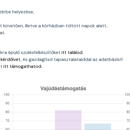
érbe helyezése,
 követően, illetve a kórházban töltött napok alatt,
at.
ákra épülő szülésfelkészítőket
itt találod
.
a
kérdőívet
, és gazdagítsd tapasztalataiddal az adatbázist!
st
itt támogathatod.