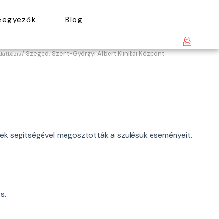
leegyezők
Blog
/ Szeged, Szent-Györgyi Albert Klinikai Központ
adatbázis
ívek segítségével megosztották a szülésük eseményeit.
s,