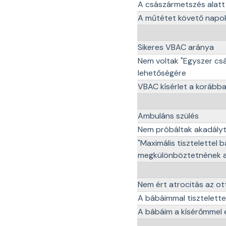
A császármetszés alatt
A műtétet követő napok
Sikeres VBAC aránya
Nem voltak "Egyszer cs
lehetőségére
VBAC kísérlet a korább
Ambuláns szülés
Nem próbáltak akadályt 
"Maximális tisztelettel
megkülönböztetnének az
Nem ért atrocitás az ot
A bábáimmal tisztelett
A bábáim a kísérőmmel 