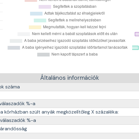
Általános információk
tok száma
 válaszadók %-a
a kórházban szült anyák megközelítőleg X százaléka:
a válaszadók %-a
 várandósság