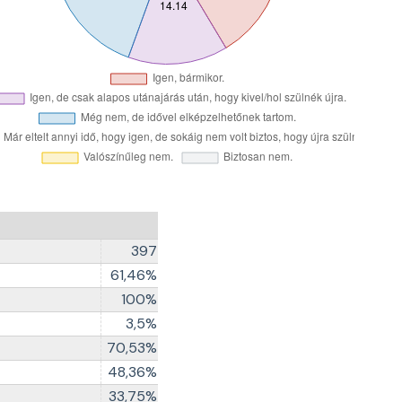
397
61,46%
100%
3,5%
70,53%
48,36%
33,75%