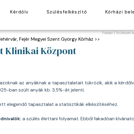
Kérdőív
Szülésfelkészítő
Kórházi be
/
Főoldal
Szülészeti 
ehérvár, Fejér Megyei Szent György Kórház >>
t Klinikai Központ
 azoknak az anyáknak a tapasztalatait tükrözik, akik a kérdő
25-ban szült anyák kb. 3,5%-át jelenti.
tt elegendő tapasztalat a statisztikák elkészítéséhez.
dnivalók:
a szülés élettani folyamat. Ebből fakadóan kívánato