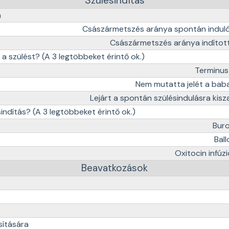
Szülésindítás
a
Császármetszés aránya spontán induló
Császármetszés aránya indított
i a szülést? (A 3 legtöbbeket érintő ok.)
Terminus 
Nem mutatta jelét a baba
Lejárt a spontán szülésindulásra kisz
indítás? (A 3 legtöbbeket érintő ok.)
Buro
Ball
Oxitocin infúz
Beavatkozások
sítására