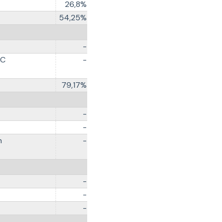
26,8%
54,25%
-
AC
-
79,17%
-
-
n
-
-
-
-