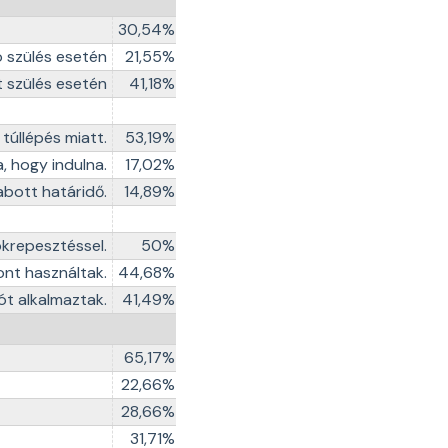
30,54%
 szülés esetén
21,55%
 szülés esetén
41,18%
túllépés miatt.
53,19%
, hogy indulna.
17,02%
abott határidő.
14,89%
krepesztéssel.
50%
ont használtak.
44,68%
iót alkalmaztak.
41,49%
65,17%
22,66%
28,66%
31,71%