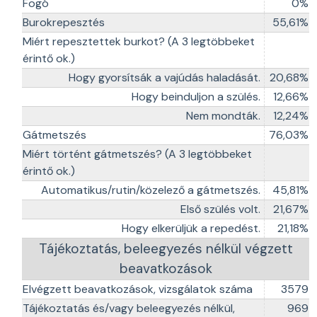
Fogó
0%
Burokrepesztés
55,61%
Miért repesztettek burkot? (A 3 legtöbbeket
érintő ok.)
Hogy gyorsítsák a vajúdás haladását.
20,68%
Hogy beinduljon a szülés.
12,66%
Nem mondták.
12,24%
Gátmetszés
76,03%
Miért történt gátmetszés? (A 3 legtöbbeket
érintő ok.)
Automatikus/rutin/közelező a gátmetszés.
45,81%
Első szülés volt.
21,67%
Hogy elkerüljük a repedést.
21,18%
Tájékoztatás, beleegyezés nélkül végzett
beavatkozások
Elvégzett beavatkozások, vizsgálatok száma
3579
Tájékoztatás és/vagy beleegyezés nélkül,
969