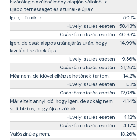
Kizárólag a szülésélmény alapján vállalnál-e
újabb terhességet és szülnél-e újra?
Igen, bármikor.
50,1%
Hüvelyi szülés esetén
58,43%
Császármetszés esetén
40,83%
Igen, de csak alapos utánajárás után, hogy
14,99%
kivel/hol szülnék újra.
Hüvelyi szülés esetén
9,36%
Császármetszés esetén
21,25%
Még nem, de idővel elképzelhetőnek tartom.
14,2%
Hüvelyi szülés esetén
16,1%
Császármetszés esetén
12,08%
Már eltelt annyi idő, hogy igen, de sokáig nem
4,14%
volt biztos, hogy újra szülnék.
Hüvelyi szülés esetén
4,12%
Császármetszés esetén
4,17%
Valószínűleg nem.
10,26%