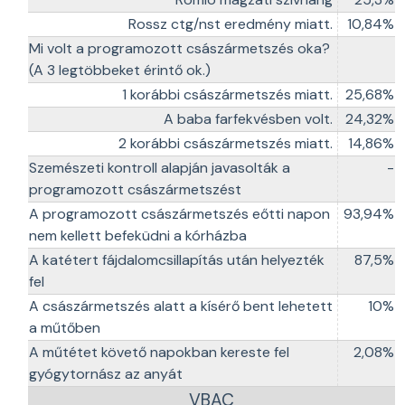
Rossz ctg/nst eredmény miatt.
10,84%
Mi volt a programozott császármetszés oka?
(A 3 legtöbbeket érintő ok.)
1 korábbi császármetszés miatt.
25,68%
A baba farfekvésben volt.
24,32%
2 korábbi császármetszés miatt.
14,86%
Szemészeti kontroll alapján javasolták a
-
programozott császármetszést
A programozott császármetszés eőtti napon
93,94%
nem kellett befeküdni a kórházba
A katétert fájdalomcsillapítás után helyezték
87,5%
fel
A császármetszés alatt a kísérő bent lehetett
10%
a műtőben
A műtétet követő napokban kereste fel
2,08%
gyógytornász az anyát
VBAC