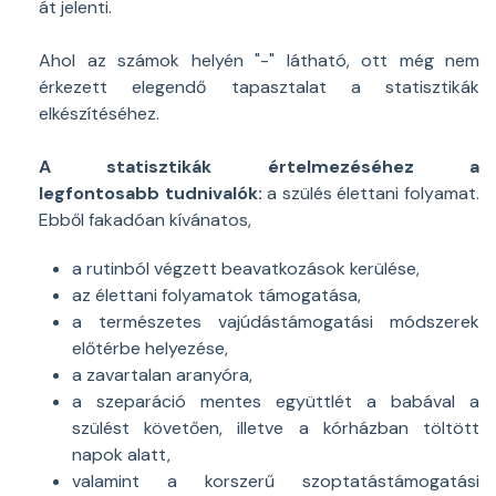
át jelenti.
Ahol az számok helyén "-" látható, ott még nem
érkezett elegendő tapasztalat a statisztikák
elkészítéséhez.
A statisztikák értelmezéséhez a
legfontosabb tudnivalók:
a szülés élettani folyamat.
Ebből fakadóan kívánatos,
a rutinból végzett beavatkozások kerülése,
az élettani folyamatok támogatása,
a természetes vajúdástámogatási módszerek
előtérbe helyezése,
a zavartalan aranyóra,
a szeparáció mentes együttlét a babával a
szülést követően, illetve a kórházban töltött
napok alatt,
valamint a korszerű szoptatástámogatási