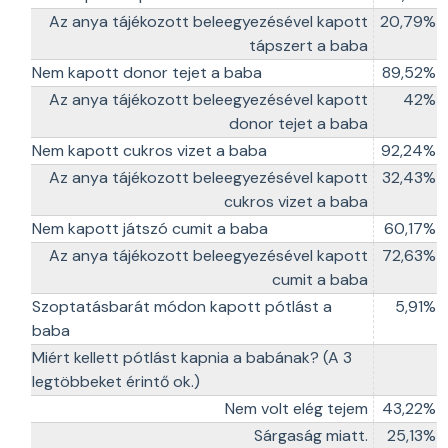
Az anya tájékozott beleegyezésével kapott
20,79%
tápszert a baba
Nem kapott donor tejet a baba
89,52%
Az anya tájékozott beleegyezésével kapott
42%
donor tejet a baba
Nem kapott cukros vizet a baba
92,24%
Az anya tájékozott beleegyezésével kapott
32,43%
cukros vizet a baba
Nem kapott játszó cumit a baba
60,17%
Az anya tájékozott beleegyezésével kapott
72,63%
cumit a baba
Szoptatásbarát módon kapott pótlást a
5,91%
baba
Miért kellett pótlást kapnia a babának? (A 3
legtöbbeket érintő ok.)
Nem volt elég tejem
43,22%
Sárgaság miatt.
25,13%