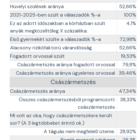
Hüvelyi szülések aránya
52,66%
2021-2025-ben szült a válaszadók %-a
100%
Ez az adott időszakban a kórházban szült
4,1%
anyák megközelítőleg X százaléka:
Első gyermekét szülte a válaszadók %-a
72,98%
Alacsony rizikófaktorú várandósság
52,66%
Fogadott orvossal szült
19,53%
Császármetszés aránya fogadott orvossal
79,8%
Császármetszés aránya ügyeletes orvossal
39,46%
Császármetszés
Császármetszés aránya
47,34%
Összes császármetszésből programozott
38,33%
császármetszés
Mi volt az oka, hogy császármetszésre került
sor? (A 3 legtöbbeket érintő ok.)
A táguás nem megfelelő üteme.
28,92%
Romló magzati szívhang
25,3%