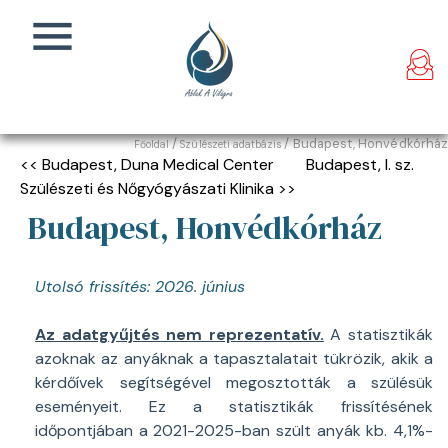
/
/ Budapest, Honvédkórház
Főoldal
Szülészeti adatbázis
<< Budapest, Duna Medical Center
Budapest, I. sz.
Szülészeti és Nőgyógyászati Klinika >>
Budapest, Honvédkórház
Utolsó frissítés: 2026. június
Az adatgyűjtés nem reprezentatív.
A statisztikák
azoknak az anyáknak a tapasztalatait tükrözik, akik a
kérdőívek segítségével megosztották a szülésük
eseményeit. Ez a statisztikák frissítésének
időpontjában a 2021-2025-ban szült anyák kb. 4,1%-