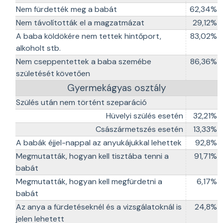
Nem fürdették meg a babát
62,34%
Nem távolították el a magzatmázat
29,12%
A baba köldökére nem tettek hintőport,
83,02%
alkoholt stb.
Nem cseppentettek a baba szemébe
86,36%
születését követően
Gyermekágyas osztály
Szülés után nem történt szeparáció
Hüvelyi szülés esetén
32,21%
Császármetszés esetén
13,33%
A babák éjjel-nappal az anyukájukkal lehettek
92,8%
Megmutatták, hogyan kell tisztába tenni a
91,71%
babát
Megmutatták, hogyan kell megfürdetni a
6,17%
babát
Az anya a fürdetéseknél és a vizsgálatoknál is
24,8%
jelen lehetett