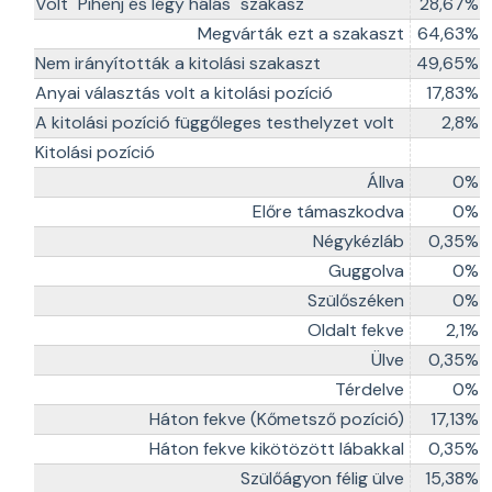
Volt "Pihenj és légy hálás" szakasz
28,67%
Megvárták ezt a szakaszt
64,63%
Nem irányították a kitolási szakaszt
49,65%
Anyai választás volt a kitolási pozíció
17,83%
A kitolási pozíció függőleges testhelyzet volt
2,8%
Kitolási pozíció
Állva
0%
Előre támaszkodva
0%
Négykézláb
0,35%
Guggolva
0%
Szülőszéken
0%
Oldalt fekve
2,1%
Ülve
0,35%
Térdelve
0%
Háton fekve (Kőmetsző pozíció)
17,13%
Háton fekve kikötözött lábakkal
0,35%
Szülőágyon félig ülve
15,38%