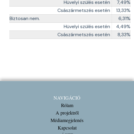
Hüvelyi szülés esetén
7,49%
Császármetszés esetén
13,33%
Biztosan nem.
6,31%
Hüvelyi szülés esetén
4,49%
Császármetszés esetén
8,33%
NAVIGÁCIÓ
Rólam
A projektről
Médiamegjelenés
Kapcsolat