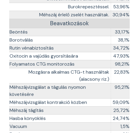
Burokrepesztéssel.
53,96%
Méhszáj érlelő zselét használtak.
30,94%
Beavatkozások
Beöntés
33,17%
Borotválás
38,1%
Rutin vénabiztosítás
34,72%
Oxitocin a vajúdás gyorsítására
47,93%
Folyamatos CTG monitorozás
98,21%
Mozgásra alkalmas CTG-t használtak
22,83%
(alacsony riz.)
Méhszájvizsgálat a tágulás nyomon
95,21%
követésére
Méhszájvizsgálat kontrakció közben
59,09%
Méhszáj tágítás
25,72%
Hasba könyöklés
24,74%
Vacuum
1,5%