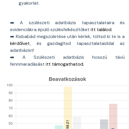
gyakorlat.
➡️ A szülészeti adatbázis tapasztalataira és
evidenciákra épülő szülésfelkészítőket
itt találod
.
➡️ Kisbabád megszületése után kérlek, töltsd ki te is a
kérdőívet
, és gazdagítsd tapasztalataiddal az
adatbázist!
➡️ A Szülészeti adatbázis hosszú távú
fennmaradásást
itt támogathatod.