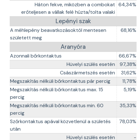
Háton fekve, miközben a combokat
64,34%
erőteljesen a vállak felé húzta/tolta valaki
Lepényi szak
A méhlepény beavatkozásoktól mentesen
68,16%
született meg
Aranyóra
Azonnali bőrkontaktus
66,67%
Hüvelyi szülés esetén
97,38%
Császármetszés esetén
31,62%
Megszakítás nélküli bőrkontaktus pár percig
11,78%
Megszakítás nélküli bőrkontaktus max. 15
5,19%
percig
Megszakítás nélküli bőrkontaktus min. 60
35,33%
percig
Szőrkontaktus apával közvetlenül a születés
78,03%
után
Hüvelyi szülés esetén
-