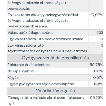
és/vagy tiltakozás ellenére végzett
beavatkozás.
Tájékoztatás és/vagy beleegyezés nélkül,
27,07%
és/vagy tiltakozás ellenére végzett
beavatkozások aránya.
Válaszadók átlagos száma
353
Egy válaszadóra jutó beavatkozások száma
10
Egy válaszadóra jutó
3
tájékoztatás/beleegyezés nélküli beavatkozás
Gyógyszeres fájdalomcsillapítás
Epidurális érzéstelenítés
50,75%
No-spa injekció
1,52%
Kéjgáz
0,51%
Egyéb gyógyszeres fájdalomcsillapítás
19,8%
Vajúdástámogatás
Támogatták a vajúdás alatti evést (alacsony
95,29%
riz.)