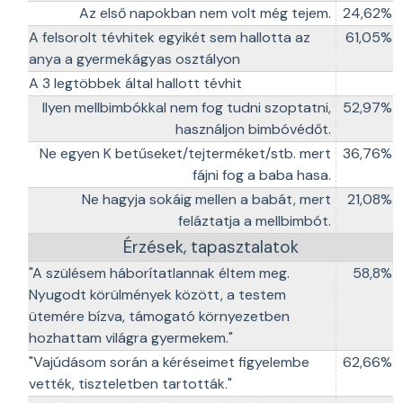
Az első napokban nem volt még tejem.
24,62%
A felsorolt tévhitek egyikét sem hallotta az
61,05%
anya a gyermekágyas osztályon
A 3 legtöbbek által hallott tévhit
Ilyen mellbimbókkal nem fog tudni szoptatni,
52,97%
használjon bimbóvédőt.
Ne egyen K betűseket/tejterméket/stb. mert
36,76%
fájni fog a baba hasa.
Ne hagyja sokáig mellen a babát, mert
21,08%
feláztatja a mellbimbót.
Érzések, tapasztalatok
"A szülésem háborítatlannak éltem meg.
58,8%
Nyugodt körülmények között, a testem
ütemére bízva, támogató környezetben
hozhattam világra gyermekem."
"Vajúdásom során a kéréseimet figyelembe
62,66%
vették, tiszteletben tartották."