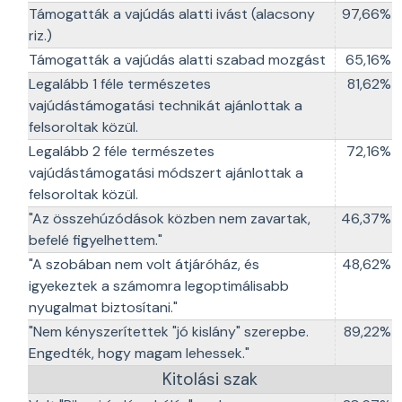
Támogatták a vajúdás alatti ivást (alacsony
97,66%
riz.)
Támogatták a vajúdás alatti szabad mozgást
65,16%
Legalább 1 féle természetes
81,62%
vajúdástámogatási technikát ajánlottak a
felsoroltak közül.
Legalább 2 féle természetes
72,16%
vajúdástámogatási módszert ajánlottak a
felsoroltak közül.
"Az összehúzódások közben nem zavartak,
46,37%
befelé figyelhettem."
"A szobában nem volt átjáróház, és
48,62%
igyekeztek a számomra legoptimálisabb
nyugalmat biztosítani."
"Nem kényszerítettek "jó kislány" szerepbe.
89,22%
Engedték, hogy magam lehessek."
Kitolási szak