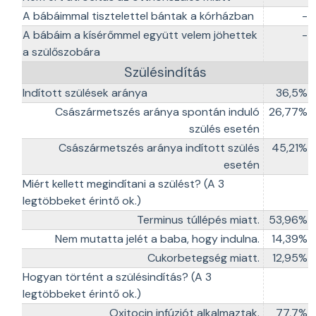
A bábáimmal tisztelettel bántak a kórházban
-
A bábáim a kísérőmmel együtt velem jöhettek
-
a szülőszobára
Szülésindítás
Indított szülések aránya
36,5%
Császármetszés aránya spontán induló
26,77%
szülés esetén
Császármetszés aránya indított szülés
45,21%
esetén
Miért kellett megindítani a szülést? (A 3
legtöbbeket érintő ok.)
Terminus túllépés miatt.
53,96%
Nem mutatta jelét a baba, hogy indulna.
14,39%
Cukorbetegség miatt.
12,95%
Hogyan történt a szülésindítás? (A 3
legtöbbeket érintő ok.)
Oxitocin infúziót alkalmaztak.
77,7%