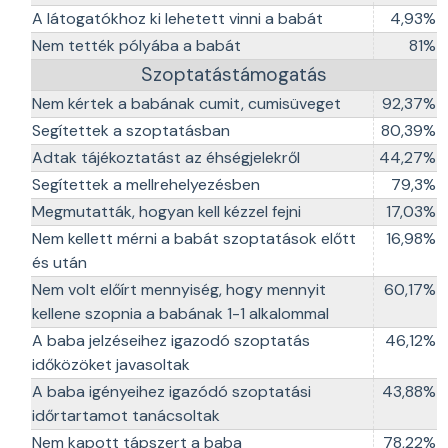
A látogatókhoz ki lehetett vinni a babát
4,93%
Nem tették pólyába a babát
81%
Szoptatástámogatás
Nem kértek a babának cumit, cumisüveget
92,37%
Segítettek a szoptatásban
80,39%
Adtak tájékoztatást az éhségjelekről
44,27%
Segítettek a mellrehelyezésben
79,3%
Megmutatták, hogyan kell kézzel fejni
17,03%
Nem kellett mérni a babát szoptatások előtt
16,98%
és után
Nem volt előírt mennyiség, hogy mennyit
60,17%
kellene szopnia a babának 1-1 alkalommal
A baba jelzéseihez igazodó szoptatás
46,12%
időközöket javasoltak
A baba igényeihez igazódó szoptatási
43,88%
időrtartamot tanácsoltak
Nem kapott tápszert a baba
78,22%