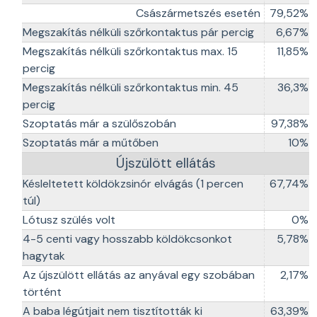
Császármetszés esetén
79,52%
Megszakítás nélküli szőrkontaktus pár percig
6,67%
Megszakítás nélküli szőrkontaktus max. 15
11,85%
percig
Megszakítás nélküli szőrkontaktus min. 45
36,3%
percig
Szoptatás már a szülőszobán
97,38%
Szoptatás már a műtőben
10%
Újszülött ellátás
Késleltetett köldökzsinór elvágás (1 percen
67,74%
túl)
Lótusz szülés volt
0%
4-5 centi vagy hosszabb köldökcsonkot
5,78%
hagytak
Az újszülött ellátás az anyával egy szobában
2,17%
történt
A baba légútjait nem tisztították ki
63,39%