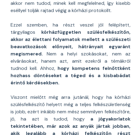
akkor nem tudod, minek kell megfelelned, így kisebb
eséllyel tolják rajtad végig a kórházi protokollt.
Ezzel szemben, ha részt veszel jól felépített,
tárgyilagos
kórházfüggetlen szülésfelkészítőn,
akkor az élettani folyamatok mellett a szülészeti
beavatkozások előnyeit, hátrányait egyaránt
megismered.
Nem a helyi szokásokat, nem az
elvárásokat, hanem azt, amit ezekről a témákról
tudnod kell. Ahhoz,
hogy kompetens felnőttként
hozhass döntéseket a téged és a kisbabádat
érintő kérdésekben.
Viszont mielőtt még arra jutánál, hogy ha kórházi
szülésfelkészítő helyett még a teljes felkészületlenség
is jobb, ezért inkább nem mész semmilyen felkészítőre,
jó, ha azt is tudod, hogy
a jógyakorlatok
tekintetében, már azok az anyák jártak jobban,
akik legalább a kórházi felkészítőn részt