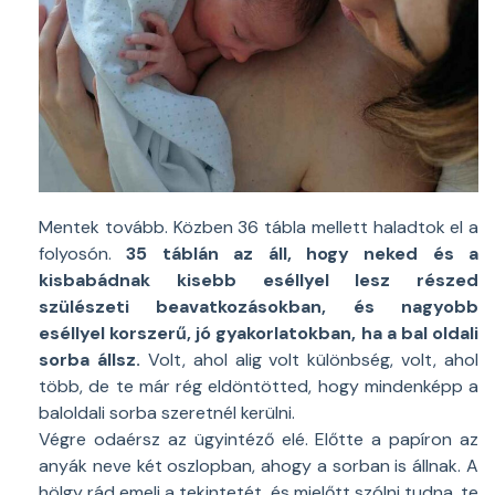
Mentek tovább. Közben 36 tábla mellett haladtok el a
folyosón.
35 táblán az áll, hogy neked és a
kisbabádnak kisebb eséllyel lesz részed
szülészeti beavatkozásokban, és nagyobb
eséllyel korszerű, jó gyakorlatokban, ha a bal oldali
sorba állsz.
Volt, ahol alig volt különbség, volt, ahol
több, de te már rég eldöntötted, hogy mindenképp a
baloldali sorba szeretnél kerülni.
Végre odaérsz az ügyintéző elé. Előtte a papíron az
anyák neve két oszlopban, ahogy a sorban is állnak. A
hölgy rád emeli a tekintetét, és mielőtt szólni tudna, te