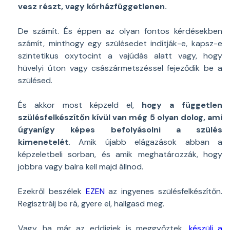
vesz részt, vagy kórházfüggetlenen.
De számít. És éppen az olyan fontos kérdésekben
számít, minthogy egy szülésedet indítják-e, kapsz-e
szintetikus oxytocint a vajúdás alatt vagy, hogy
hüvelyi úton vagy császármetszéssel fejeződik be a
szülésed.
És akkor most képzeld el,
hogy a független
szülésfelkészítőn kívül van még 5 olyan dolog, ami
úgyanígy képes befolyásolni a szülés
kimenetelét
. Amik újabb elágazások abban a
képzeletbeli sorban, és amik meghatározzák, hogy
jobbra vagy balra kell majd állnod.
Ezekről beszélek
EZEN
az ingyenes szülésfelkészítőn.
Regisztrálj be rá, gyere el, hallgasd meg.
Vagy, ha már az eddigiek is meggyőztek,
készülj a