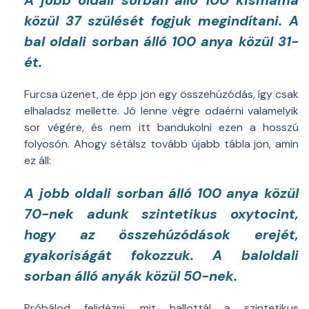
A jobb oldali sorban álló 100 kismama
közül 37 szülését fogjuk megindítani. A
bal oldali sorban álló 100 anya közül 31-
ét.
Furcsa üzenet, de épp jön egy összehúzódás, így csak
elhaladsz mellette. Jó lenne végre odaérni valamelyik
sor végére, és nem itt bandukolni ezen a hosszú
folyosón. Ahogy sétálsz tovább újabb tábla jön, amin
ez áll:
A jobb oldali sorban álló 100 anya közül
70-nek adunk szintetikus oxytocint,
hogy az összehúzódások erejét,
gyakoriságát fokozzuk. A baloldali
sorban álló anyák közül 50-nek.
Próbálod felidézni, mit hallottál a szintetikus