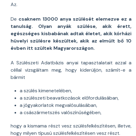
Az.
De
csaknem 13000 anya szülését elemezve ez a
tanulság. Olyan anyák szülése, akik érett,
egészséges kisbabának adtak életet, akik kórházi
hüvelyi szülésre készültek, akik az elmúlt bő 10
évben itt szültek Magyarországon.
A Szülészeti Adatbázis anyai tapasztalatait azzal a
céllal vizsgáltam meg, hogy kiderüljön, számít-e a
bármit
a szülés kimenetelében,
a szülészeti beavatkozások előfordulásában,
a jógyakorlatok megvalósulásában,
a császármetszés valószínűségében,
hogy a kismama részt vesz szülésfelkészítésen, illetve,
hogy milyen típusú szülésfelkészítésen vesz részt.