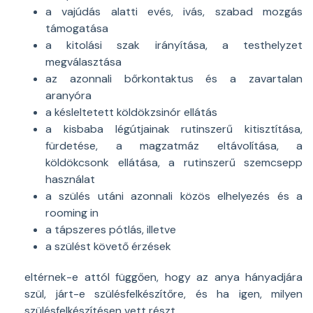
a vajúdás alatti evés, ivás, szabad mozgás
támogatása
a kitolási szak irányítása, a testhelyzet
megválasztása
az azonnali bőrkontaktus és a zavartalan
aranyóra
a késleltetett köldökzsinór ellátás
a kisbaba légútjainak rutinszerű kitisztítása,
fürdetése, a magzatmáz eltávolítása, a
köldökcsonk ellátása, a rutinszerű szemcsepp
használat
a szülés utáni azonnali közös elhelyezés és a
rooming in
a tápszeres pótlás, illetve
a szülést követő érzések
eltérnek-e attól függően, hogy az anya hányadjára
szül, járt-e szülésfelkészítőre, és ha igen, milyen
szülésfelkészítésen vett részt.