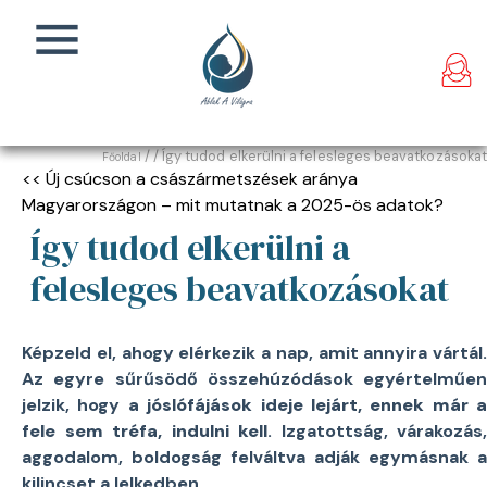
/
/ Így tudod elkerülni a felesleges beavatkozásokat
Főoldal
<< Új csúcson a császármetszések aránya
Magyarországon – mit mutatnak a 2025-ös adatok?
Így tudod elkerülni a
felesleges beavatkozásokat
Képzeld el, ahogy elérkezik a nap, amit annyira vártál.
Az egyre sűrűsödő összehúzódások egyértelműen
jelzik, hogy
a jóslófájások ideje lejárt, ennek már a
fele sem tréfa, indulni kell
. Izgatottság, várakozás,
aggodalom, boldogság felváltva adják egymásnak a
kilincset a lelkedben.