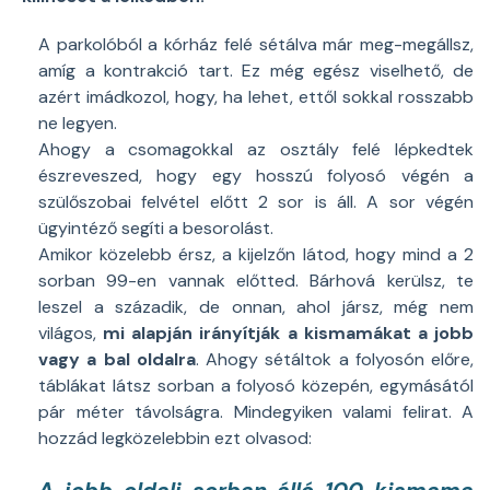
A parkolóból a kórház felé sétálva már meg-megállsz,
amíg a kontrakció tart. Ez még egész viselhető, de
azért imádkozol, hogy, ha lehet, ettől sokkal rosszabb
ne legyen.
Ahogy a csomagokkal az osztály felé lépkedtek
észreveszed, hogy egy hosszú folyosó végén a
szülőszobai felvétel előtt 2 sor is áll. A sor végén
ügyintéző segíti a besorolást.
Amikor közelebb érsz, a kijelzőn látod, hogy mind a 2
sorban 99-en vannak előtted. Bárhová kerülsz, te
leszel a századik, de onnan, ahol jársz, még nem
világos,
mi alapján irányítják a kismamákat a jobb
vagy a bal oldalra
. Ahogy sétáltok a folyosón előre,
táblákat látsz sorban a folyosó közepén, egymásától
pár méter távolságra. Mindegyiken valami felirat. A
hozzád legközelebbin ezt olvasod: