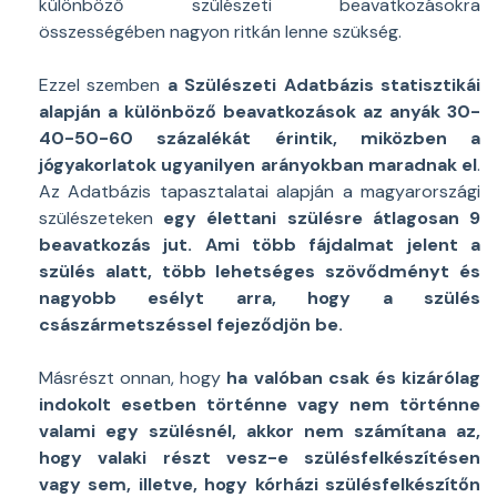
különböző szülészeti beavatkozásokra
összességében nagyon ritkán lenne szükség.
Ezzel szemben
a Szülészeti Adatbázis statisztikái
alapján a különböző beavatkozások az anyák 30-
40-50-60 százalékát érintik, miközben a
jógyakorlatok ugyanilyen arányokban maradnak el
.
Az Adatbázis tapasztalatai alapján a magyarországi
szülészeteken
egy élettani szülésre átlagosan 9
beavatkozás jut. Ami több fájdalmat jelent a
szülés alatt, több lehetséges szövődményt és
nagyobb esélyt arra, hogy a szülés
császármetszéssel fejeződjön be.
Másrészt onnan, hogy
ha valóban csak és kizárólag
indokolt esetben történne vagy nem történne
valami egy szülésnél, akkor nem számítana az,
hogy valaki részt vesz-e szülésfelkészítésen
vagy sem, illetve, hogy kórházi szülésfelkészítőn