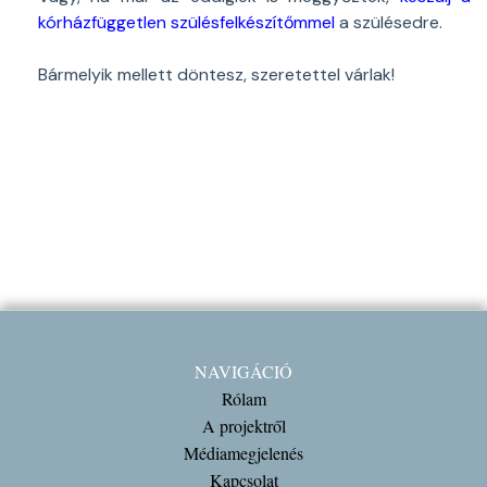
kórházfüggetlen szülésfelkészítőmmel
a szülésedre.
Bármelyik mellett döntesz, szeretettel várlak!
NAVIGÁCIÓ
Rólam
A projektről
Médiamegjelenés
Kapcsolat