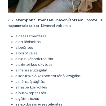
36 szempont mentén hasonlítottam össze a
tapasztalataikat
. Kíváncsi voltam a
a császármetszés
a szülésindítás
a beöntés
a borotválás
a rutin vénabiztosítás
a szintetikus oxytocin
a méhszájvizsgálat
a kontrakció közben történő vizsgálat
a méhszájtágítás
a hasba könyöklés
a burokrepesztés
a gátmetszés
az epidurális érzéstelenítés