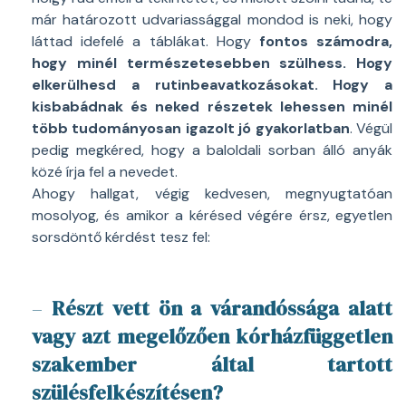
már határozott udvariassággal mondod is neki, hogy
láttad idefelé a táblákat. Hogy
fontos számodra,
hogy minél természetesebben szülhess. Hogy
elkerülhesd a rutinbeavatkozásokat. Hogy a
kisbabádnak és neked részetek lehessen minél
több tudományosan igazolt jó gyakorlatban
. Végül
pedig megkéred, hogy a baloldali sorban álló anyák
közé írja fel a nevedet.
Ahogy hallgat, végig kedvesen, megnyugtatóan
mosolyog, és amikor a kérésed végére érsz, egyetlen
sorsdöntő kérdést tesz fel:
–
Részt vett ön a várandóssága alatt
vagy azt megelőzően kórházfüggetlen
szakember által tartott
szülésfelkészítésen?